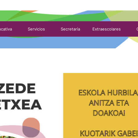
cativa
Servicios
Secretaría
Extraescolares