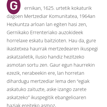
G
ernikan, 1625. urtetik kokaturik
dagoen Mertzediar Komunitatea, 1964an
Hezkuntza arloan lan egiten hasi zen,
Gernikako Errenteriako auzokideek
horrelaxe eskatu baitzioten. Hau da, gure
ikastetxea haurrak mertzedearen ikuspegi
askatzailetik, ilusio handiz hezitzeko
asmotan sortu zen. Gaur egun haurrekin
ezezik, nerabeekin ere, lan horretan
dihardugu mertzediar lema den “egiak
askatuko zaituzte, aske izango zarete
askatzeko” ikuspegitik ebangelioaren
haziak ereiteko asmoz
.