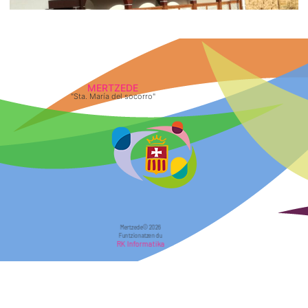
MERTZEDE
"Sta. María del socorro"
Mertzede© 2026
Funtzionatzen du
RK Informatika